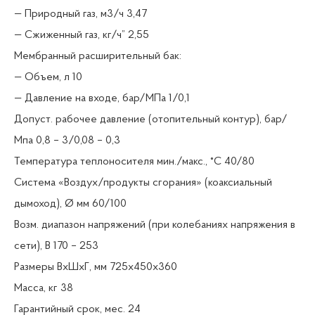
— Природный газ, м3/ч 3,47
— Сжиженный газ, кг/ч” 2,55
Мембранный расширительный бак:
— Объем, л 10
— Давление на входе, бар/МПа 1/0,1
Допуст. рабочее давление (отопительный контур), бар/
Мпа 0,8 – 3/0,08 – 0,3
Температура теплоносителя мин./макс., °C 40/80
Система «Воздух/продукты сгорания» (коаксиальный
дымоход), Ø мм 60/100
Возм. диапазон напряжений (при колебаниях напряжения в
сети), В 170 – 253
Размеры ВхШхГ, мм 725х450х360
Масса, кг 38
Гарантийный срок, мес. 24