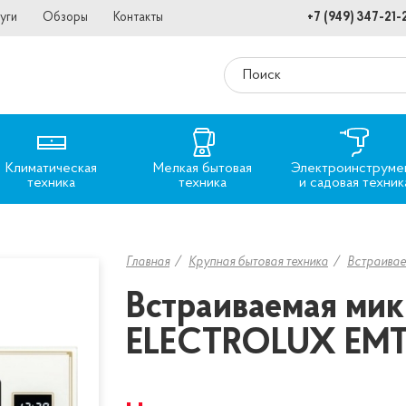
уги
Обзоры
Контакты
+7 (949) 347-21-
Климатическая
Мелкая бытовая
Электроинструме
техника
техника
и садовая техник
Главная
Крупная бытовая техника
Встраива
Встраиваемая мик
ELECTROLUX EMT