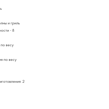
чь
лны и гриль
ости - 8
 по весу
я по весу
иготовления: 2