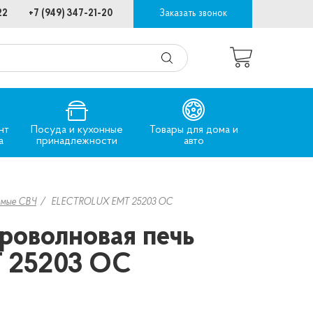
22
+7 (949) 347-21-20
Заказать звонок
нт
Посуда и кухонные
Товары для дома и
а
принадлежности
авто
емые СВЧ
ELECTROLUX EMT 25203 OC
роволновая печь
 25203 OC