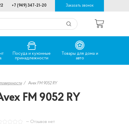
22
+7 (949) 347-21-20
Заказать звонок
нт
Посуда и кухонные
Товары для дома и
а
принадлежности
авто
поверхности
Avex FM 9052 RY
Avex FM 9052 RY
— Отзывов нет