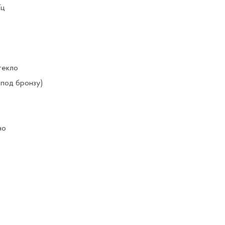
Гц
текло
(под бронзу)
но