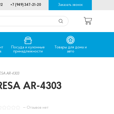
22
+7 (949) 347-21-20
Заказать звонок
нт
Посуда и кухонные
Товары для дома и
а
принадлежности
авто
ESA AR-4303
RESA AR-4303
— Отзывов нет