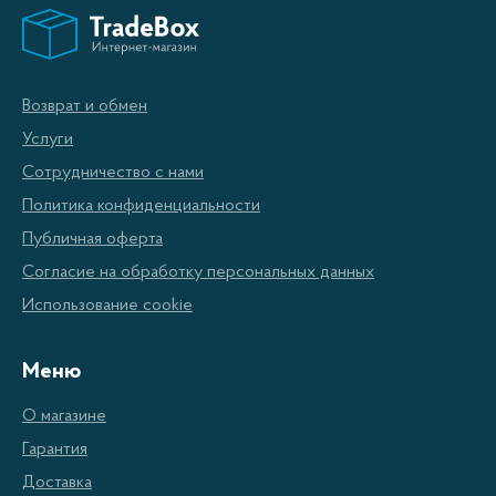
растет, а, следовательно, растет и потребность в
обслуживании этого самого транспорта. Основной
статьей в регламенте обслуживания является замена масла
Возврат и обмен
для двигателя. Так как же выбрать масло, которое
Услуги
обеспечит вашему автомобилю долгую и не требующую
Сотрудничество с нами
ремонта жизнь.
Политика конфиденциальности
Публичная оферта
Существует ряд организаций, которые занимаются
Согласие на обработку персональных данных
исследованием и тестированием масел, классифицируя их
Использование cookie
по качеству и назначению это API,ASEA,JASO,ILSAC, а
также ГОСТ (в странах СНГ), наряду с общепринятыми
Меню
требованиями, каждая из организаций выдвигает свои
О магазине
дополнительные требования (спецификации) к качеству и
Гарантия
имеют свои допуски и обозначения. Так же в настоящий
Доставка
момент существует единственная признанная во всем