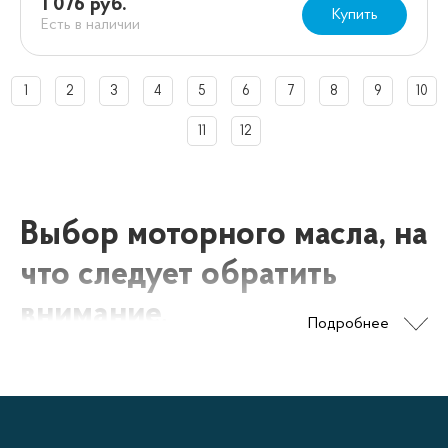
1 076 руб.
Купить
Есть в наличии
1
2
3
4
5
6
7
8
9
10
11
12
Выбор моторного масла, на
что следует обратить
внимание.
Подробнее
В последнее время автомобиль перестал быть роскошью и
с каждым днем число счастливых обладателей разного
рода средств передвижения в Донецке неуклонно