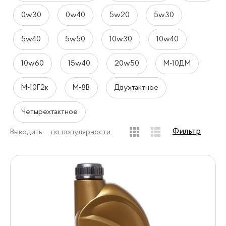
0w30
0w40
5w20
5w30
5w40
5w50
10w30
10w40
10w60
15w40
20w50
М-10ДМ
М-10Г2к
М-8В
Двухтактное
Четырехтактное
Фильтр
Выводить:
по популярности