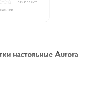
— отзывов нет
 наличии
тки настольные Aurora
настольные Aurora предлагают отличный выбор плитки, 
ия уюта вашим помещениям. Эти плитки имеют привлекат
ть и долговечность. Они доступны в различных цветах, ф
ть плитку для любого интерьера.