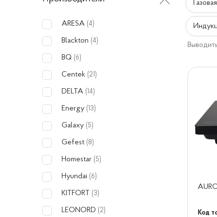
Газова
ARESA
(4)
Индукц
Blackton
(4)
Выводить
BQ
(6)
Centek
(21)
DELTA
(14)
Energy
(13)
Galaxy
(5)
Gefest
(8)
Homestar
(5)
Hyundai
(6)
AURO
KITFORT
(3)
LEONORD
(2)
Код т