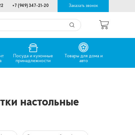
22
+7 (949) 347-21-20
Заказать звонок
нт
Посуда и кухонные
Товары для дома и
а
принадлежности
авто
итки настольные