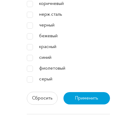
коричневый
Прим
нерж.сталь
Плитки 
черный
поверхн
бежевый
ванных 
красный
изготов
синий
фиолетовый
Закл
серый
Плитки 
Сбросить
Применить
придани
легко п
теплое 
детских
легко о