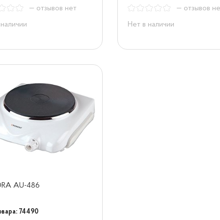
— отзывов нет
— отзывов н
 наличии
Нет в наличии
RA AU-486
овара: 74490