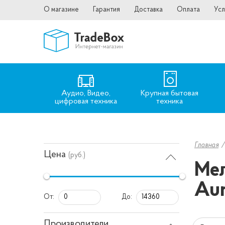
О магазине
Гарантия
Доставка
Оплата
Усл
Аудио, Видео,
Крупная бытовая
цифровая техника
техника
Главная
Цена
(руб.)
Мел
Aur
От:
До:
Производители