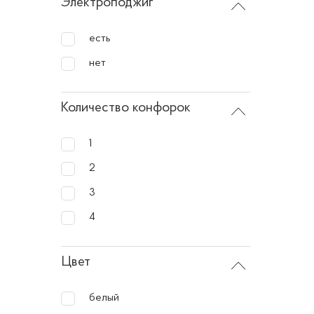
Преи
Электроподжиг
есть
До
вы
нет
Пр
Количество конфорок
ва
Бо
1
по
2
Те
3
дл
4
Ст
ин
Цвет
Ле
до
белый