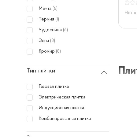
Мечта
(6)
Нет в
Термия
(1)
Чудесница
(6)
Элна
(3)
Яромир
(8)
Пли
Тип плитки
Газовая плитка
Плитки 
Электрическая плитка
придан
Индукционная плитка
прочнос
подобра
Комбинированная плитка