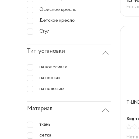
15 9
Есть 
Офисное кресло
Детское кресло
Стул
Тип установки
на колесиках
на ножках
на полозьях
T-LIN
Материал
Код т
ткань
сетка
Нет в