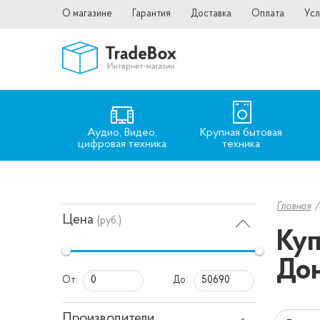
О магазине
Гарантия
Доставка
Оплата
Усл
Аудио, Видео,
Крупная бытовая
цифровая техника
техника
Главная
Цена
(руб.)
Куп
До
От:
До:
Производители