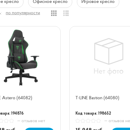
е кресло
Офисное кресло
Игровое кресло
:
по популярности
E Astero (64082)
T-LINE Bastion (64080)
овара: 194876
Код товара: 198652
— отзывов нет
— отзывов н