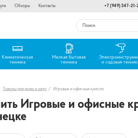
уги
Обзоры
Контакты
+7 (949) 347-21-
Климатическая
Мелкая бытовая
Электроинструме
техника
техника
и садовая техник
Товары для дома и авто
Игровые и офисные кресла
ить Игровые и офисные кр
нецке