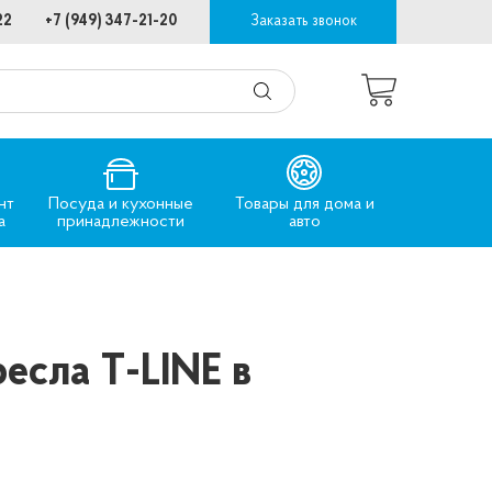
22
+7 (949) 347-21-20
Заказать звонок
нт
Посуда и кухонные
Товары для дома и
а
принадлежности
авто
есла T-LINE в